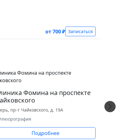
от 700 ₽
Записаться
линика Фомина на проспекте
айковского
ерь, пр-т Чайковского, д. 19А
 Флюорография
Подробнее