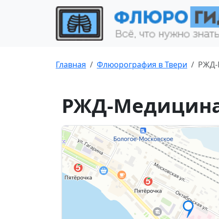
Главная
Флюорография в Твери
РЖД-
РЖД-Медицина 