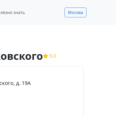
лезно знать
Москва
овского
9.0
ского, д. 19А