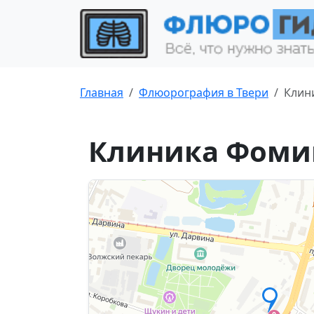
Главная
Флюорография в Твери
Клин
Клиника Фомин