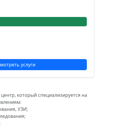
мотреть услуги
ентр, который специализируется на
авлениям:
ования, УЗИ;
ледования;
;