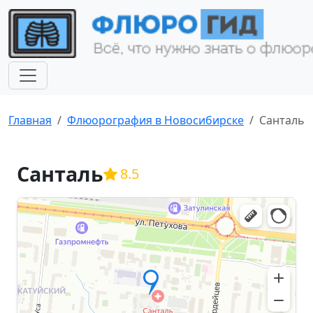
Главная
Флюорография в Новосибирске
Санталь
Санталь
8.5