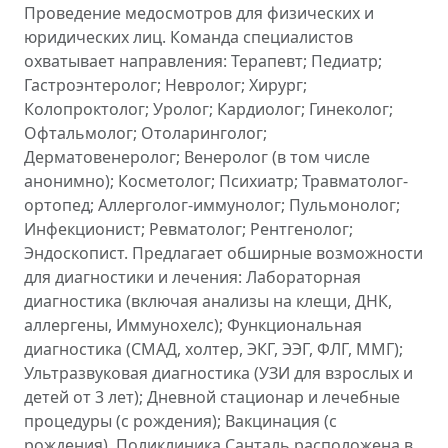
Проведение медосмотров для физических и
юридических лиц. Команда специалистов
охватывает направления: Терапевт; Педиатр;
Гастроэнтеролог; Невролог; Хирург;
Колопроктолог; Уролог; Кардиолог; Гинеколог;
Офтальмолог; Отоларинголог;
Дерматовенеролог; Венеролог (в том числе
анонимно); Косметолог; Психиатр; Травматолог-
ортопед; Аллерголог-иммунолог; Пульмонолог;
Инфекционист; Ревматолог; Рентгенолог;
Эндоскопист. Предлагает обширные возможности
для диагностики и лечения: Лабораторная
диагностика (включая анализы на клещи, ДНК,
аллергены, Иммунохелс); Функциональная
диагностика (СМАД, холтер, ЭКГ, ЭЭГ, ФЛГ, ММГ);
Ультразвуковая диагностика (УЗИ для взрослых и
детей от 3 лет); Дневной стационар и лечебные
процедуры (с рождения); Вакцинация (с
рождения). Поликлиника Санталь расположена в