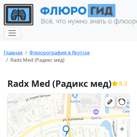
Главная
Флюорография в Якутске
Radx Med (Радикс мед)
Radx Med (Радикс мед)
8.3