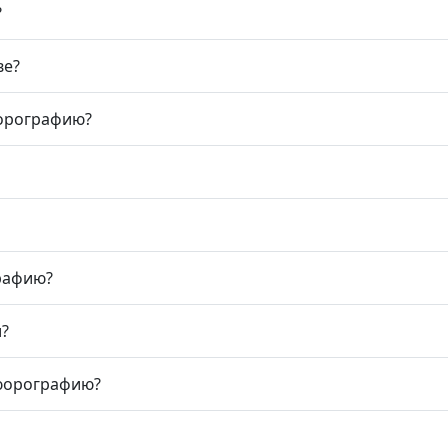
?
ве?
юорографию?
рафию?
?
люорографию?