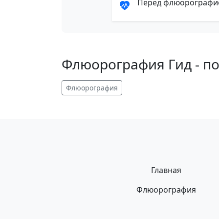
Перед флюорографией
Флюорография Гид - п
Флюорография
Главная
Флюорография