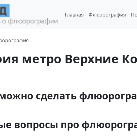
Главная
Флюорография
По
юорография
ия метро Верхние Ко
 можно сделать флюорогр
ые вопросы про флюорог