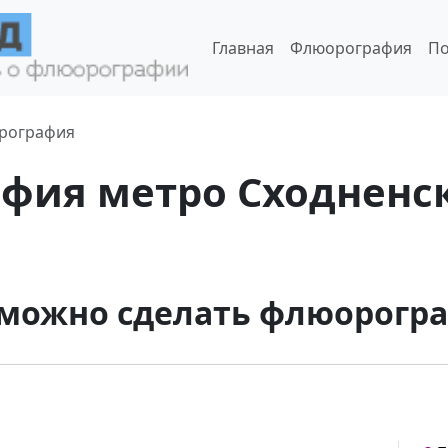
Главная
Флюорография
По
рография
фия метро Сходненск
 можно сделать флюорогр