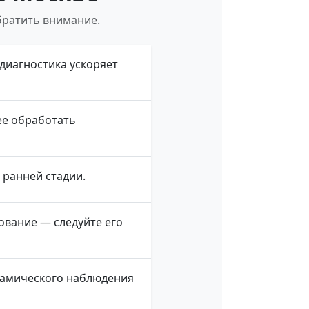
братить внимание.
иагностика ускоряет
ее обработать
ранней стадии.
вание — следуйте его
намического наблюдения