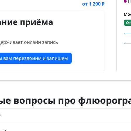
П
от 1 200 ₽
Мос
ание приёма
От
держивает онлайн запись
мы вам перезвоним и запишем
ые вопросы про флюорог
?