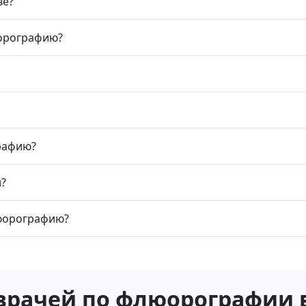
ве?
юорографию?
рафию?
?
люорографию?
врачей по флюорографии 