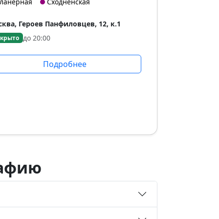
ланерная
Сходненская
ква, Героев Панфиловцев, 12, к.1
до 20:00
крыто
Подробнее
рафию