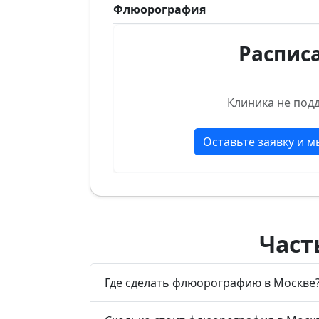
Флюорография
Распис
Клиника не под
Оставьте заявку и 
Част
Где сделать флюорографию в Москве