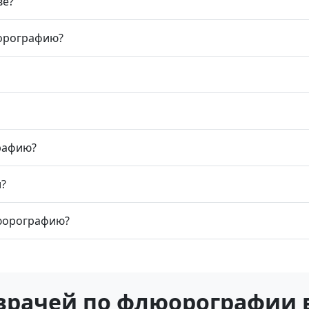
ве?
юорографию?
рафию?
?
люорографию?
врачей по флюорографии 