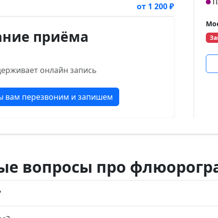
П
от 1 200 ₽
Мос
ание приёма
За
держивает онлайн запись
мы вам перезвоним и запишем
ые вопросы про флюорог
?