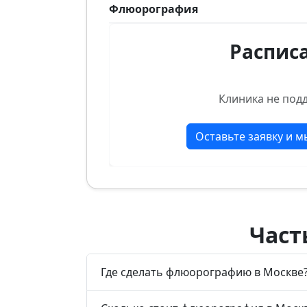
Флюорография
Распис
Клиника не под
Оставьте заявку и 
Част
Где сделать флюорографию в Москве