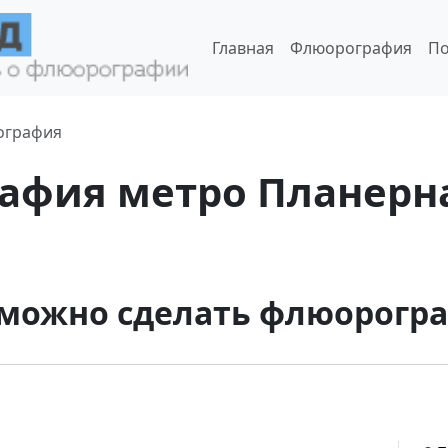
Главная
Флюорография
По
ография
афия метро Планерна
 можно сделать флюорогр