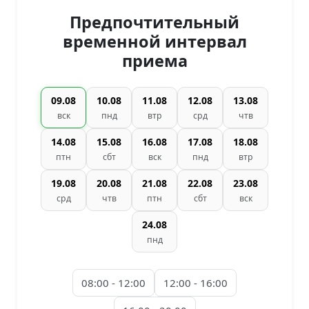
Предпочтительный
временной интервал
приема
09.08
10.08
11.08
12.08
13.08
вск
пнд
втр
срд
чтв
14.08
15.08
16.08
17.08
18.08
птн
сбт
вск
пнд
втр
19.08
20.08
21.08
22.08
23.08
срд
чтв
птн
сбт
вск
24.08
пнд
08:00 - 12:00
12:00 - 16:00