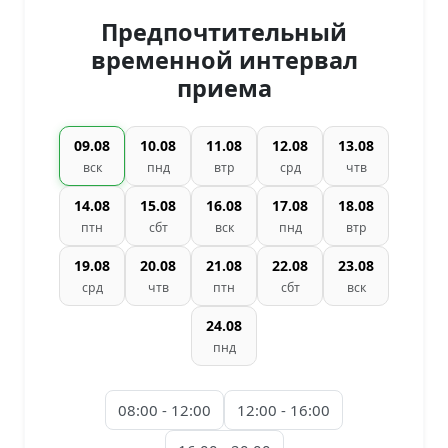
Предпочтительный
временной интервал
приема
09.08
10.08
11.08
12.08
13.08
вск
пнд
втр
срд
чтв
14.08
15.08
16.08
17.08
18.08
птн
сбт
вск
пнд
втр
19.08
20.08
21.08
22.08
23.08
срд
чтв
птн
сбт
вск
24.08
пнд
08:00 - 12:00
12:00 - 16:00