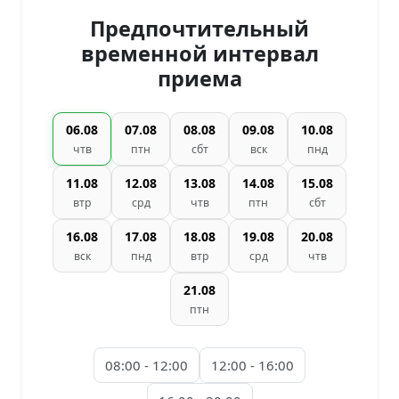
Предпочтительный
временной интервал
приема
06.08
07.08
08.08
09.08
10.08
чтв
птн
сбт
вск
пнд
11.08
12.08
13.08
14.08
15.08
втр
срд
чтв
птн
сбт
16.08
17.08
18.08
19.08
20.08
вск
пнд
втр
срд
чтв
21.08
птн
08:00 - 12:00
12:00 - 16:00