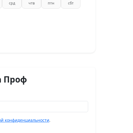
срд
чтв
птн
сбт
а Проф
ой конфиденциальности
.