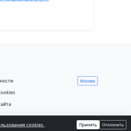
ности
Москва
ookies
сайта
ния лечения и не заменяет прием врача.
ользования cookies
.
Принять
Отклонить