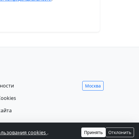
ности
Москва
ookies
сайта
ния лечения и не заменяет прием врача.
ользования cookies
.
Принять
Отклонить