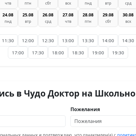
чтв
птн
сбт
вск
пнд
втр
срд
24.08
25.08
26.08
27.08
28.08
29.08
30.08
пнд
втр
срд
чтв
птн
сбт
вск
11:30
12:00
12:30
13:00
13:30
14:00
14:30
17:00
17:30
18:00
18:30
19:00
19:30
ись в Чудо Доктор на Школьно
Пожелания
сональных данных и подтверждаю, что ознакомлен(а) с
политик