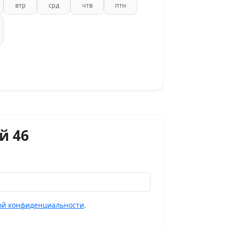
втр
срд
чтв
птн
й 46
ой конфиденциальности
.