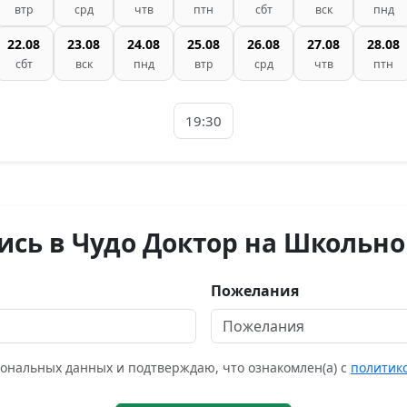
втр
срд
чтв
птн
сбт
вск
пнд
22.08
23.08
24.08
25.08
26.08
27.08
28.08
сбт
вск
пнд
втр
срд
чтв
птн
19:30
ись в Чудо Доктор на Школьно
Пожелания
сональных данных и подтверждаю, что ознакомлен(а) с
политик