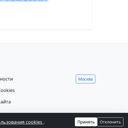
ности
Москва
ookies
сайта
ния лечения и не заменяет прием врача.
ользования cookies
.
Принять
Отклонить