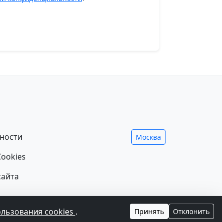
ности
Москва
ookies
сайта
ния лечения и не заменяет прием врача.
ользования cookies
.
Принять
Отклонить