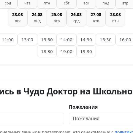
срд
чтв
птн
сбт
вск
пнд
втр
23.08
24.08
25.08
26.08
27.08
28.08
вск
пнд
втр
срд
чтв
птн
11:00
13:00
13:30
14:00
14:30
15:30
16:00
18:30
19:00
19:30
ись в Чудо Доктор на Школьно
Пожелания
сональных данных и подтверждаю, что ознакомлен(а) с
политик